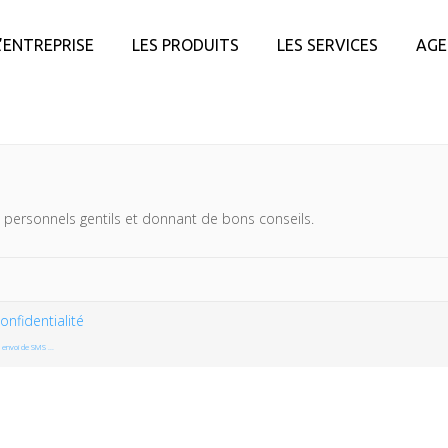
L’ENTREPRISE
LES PRODUITS
LES SERVICES
AGE
l, personnels gentils et donnant de bons conseils.
onfidentialité
envoi de SMS ...