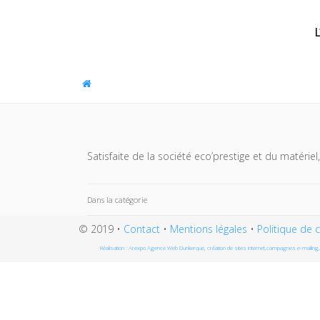
Panneau de gestion des cookies
Satisfaite de la société eco’prestige et du matérie
Dans la catégorie
© 2019 •
Contact
•
Mentions légales
•
Politique de c
Réalisation : Arexpo Agence Web Dunkerque, création de sites internet,campagnes e-mailing, 