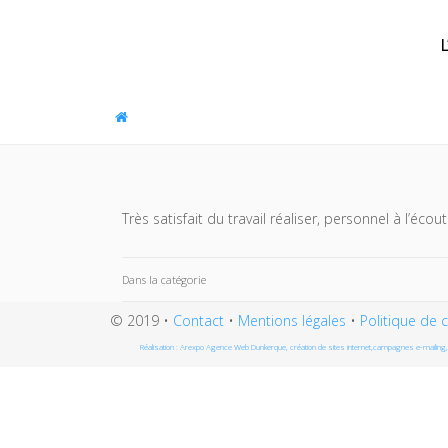
Panneau de gestion des cookies
Très satisfait du travail réaliser, personnel à l’écout
Dans la catégorie
© 2019 •
Contact
•
Mentions légales
•
Politique de c
Réalisation : Arexpo Agence Web Dunkerque, création de sites internet,campagnes e-mailing, 