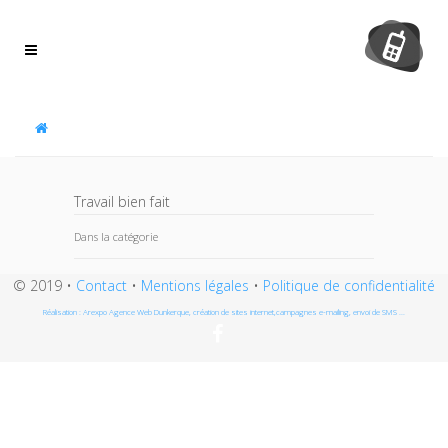
Panneau de gestion des cookies
Travail bien fait
Dans la catégorie
© 2019 •
Contact
•
Mentions légales
•
Politique de confidentialité
Réalisation : Arexpo Agence Web Dunkerque, création de sites internet,campagnes e-mailing, envoi de SMS ...