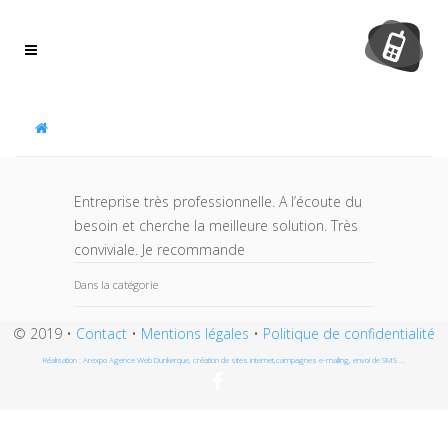
Panneau de gestion des cookies
Entreprise très professionnelle. A l’écoute du
besoin et cherche la meilleure solution. Très
conviviale. Je recommande
Dans la catégorie
© 2019 •
Contact
•
Mentions légales
•
Politique de confidentialité
Réalisation : Arexpo Agence Web Dunkerque, création de sites internet,campagnes e-mailing, envoi de SMS ...